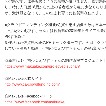
スの県です。仕事も思うように業種が選べません。佐賀県
り、特に人口層18歳からの上の若者達から急に少なくなり
が、受け皿となって、この生まれ育った佐賀県在住のまま
■クラウドファンディング概要(佐賀の恵比須像の数は日本一
「七福少女えびすちゃん」は佐賀県の2016年トライアル
PRする為に
制作された佐賀県公認のPRキャラクターです。今回、クラ
している漫画と動画「七福少女えびすちゃん」の第2部から
◎新世代！七福少女えびすちゃんの制作応援プロジェクト
https://www.makuake.com/project/ebisuchan/
◎Makuake公式サイト
http://www.ca-crowdfunding.com/
◎Makuake Facebookページ
https://www.facebook.com/makuake/