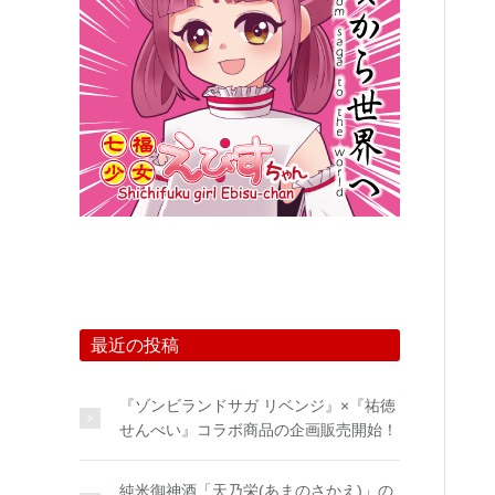
最近の投稿
『ゾンビランドサガ リベンジ』×『祐徳
せんべい』コラボ商品の企画販売開始！
純米御神酒「天乃栄(あまのさかえ)」の