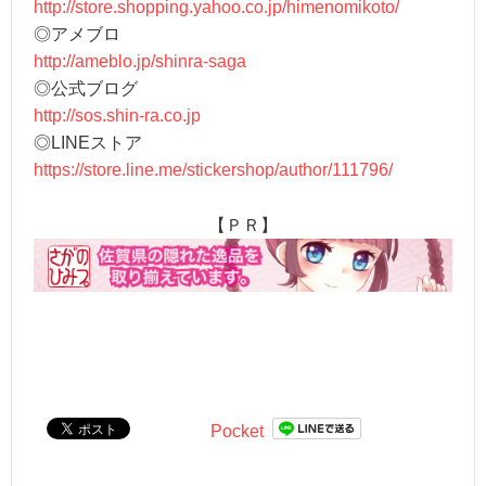
http://store.shopping.yahoo.co.jp/himenomikoto/
◎アメブロ
http://ameblo.jp/shinra-saga
◎公式ブログ
http://sos.shin-ra.co.jp
◎LINEストア
https://store.line.me/stickershop/author/111796/
【ＰＲ】
Pocket