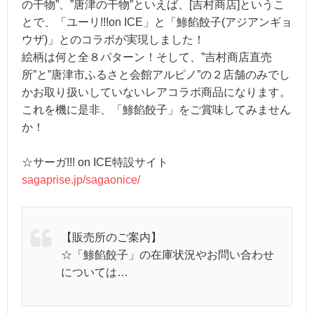
の干物”、”唐津の干物”といえば、[吉村商店]というこ
とで、「ユーリ!!!on ICE」と「鯵餡餃子(アジアンギョ
ウザ)」とのコラボが実現しました！
絵柄は何と全８パターン！そして、”吉村商店直売
所”と”唐津市ふるさと会館アルピノ”の２店舗のみでし
かお取り扱いしていないレアコラボ商品になります。
これを機に是非、「鯵餡餃子」をご賞味してみません
か！
☆サーガ!!! on ICE特設サイト
sagaprise.jp/sagaonice/
【販売所のご案内】
☆「鯵餡餃子」の在庫状況やお問い合わせ
については…