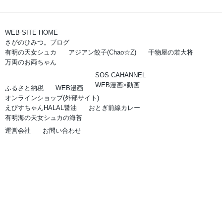
WEB-SITE HOME
さがのひみつ。ブログ
有明の天女シュカ
アジアン餃子(Chao☆Z)
干物屋の若大将
万両のお両ちゃん
SOS CAHANNEL
WEB漫画×動画
ふるさと納税
WEB漫画
オンラインショップ(外部サイト)
えびすちゃんHALAL醤油
おとぎ前線カレー
有明海の天女シュカの海苔
運営会社
お問い合わせ