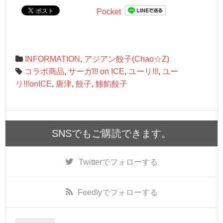
Pocket
INFORMATION
,
アジアン餃子(Chao☆Z)
コラボ商品
,
サーガ!!! on ICE
,
ユーリ!!!
,
ユー
リ!!!onICE
,
唐津
,
餃子
,
鯵餡餃子
SNSでもご購読できます。
Twitter
でフォローする
Feedly
でフォローする