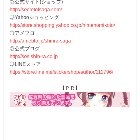
◎公式サイト(ショップ)
http://secretofsaga.com/
◎Yahooショッピング
http://store.shopping.yahoo.co.jp/himenomikoto/
◎アメブロ
http://ameblo.jp/shinra-saga
◎公式ブログ
http://sos.shin-ra.co.jp
◎LINEストア
https://store.line.me/stickershop/author/111796/
【ＰＲ】