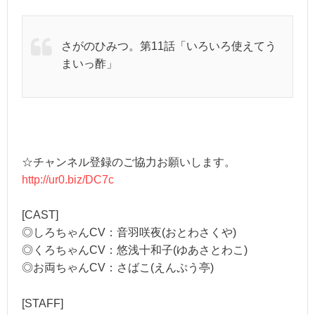
さがのひみつ。第11話「いろいろ使えてう
まいっ酢」
☆チャンネル登録のご協力お願いします。
http://ur0.biz/DC7c
[CAST]
◎しろちゃんCV：音羽咲夜(おとわさくや)
◎くろちゃんCV：悠浅十和子(ゆあさとわこ)
◎お両ちゃんCV：さばこ(えんぷう亭)
[STAFF]