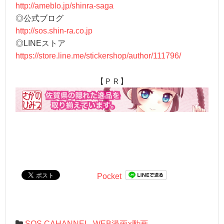
http://ameblo.jp/shinra-saga
◎公式ブログ
http://sos.shin-ra.co.jp
◎LINEストア
https://store.line.me/stickershop/author/111796/
【ＰＲ】
Pocket
SOS CAHANNEL
,
WEB漫画×動画