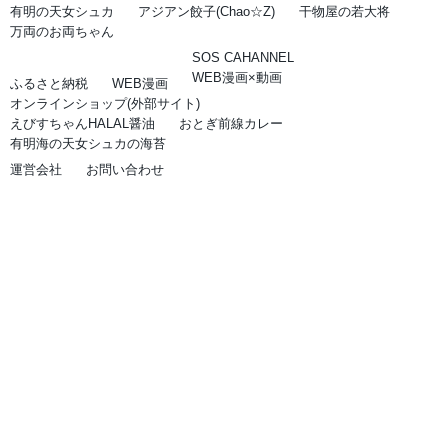
有明の天女シュカ
アジアン餃子(Chao☆Z)
干物屋の若大将
万両のお両ちゃん
SOS CAHANNEL
WEB漫画×動画
ふるさと納税
WEB漫画
オンラインショップ(外部サイト)
えびすちゃんHALAL醤油
おとぎ前線カレー
有明海の天女シュカの海苔
運営会社
お問い合わせ