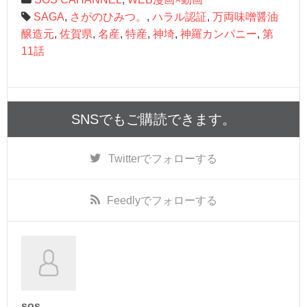
SAGA
,
さがのひみつ。
,
ハラル認証
,
万両味噌醤油
醸造元
,
佐賀県
,
名産
,
特産
,
神埼
,
神羅カンパニー
,
第
11話
SNSでもご購読できます。
Twitter
でフォローする
Feedly
でフォローする
sos