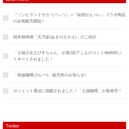
『ゾンビランドサガ リベンジ』×『祐徳せんべい』コラボ商品
の企画販売開始！
純米御神酒「天乃栄(あまのさかえ)」のご紹介
「七福少女えびすちゃん」が第2回アニものづくりAWARDノ
ミネートされました！
「前線咖哩(カレー)」販売所のお知らせ♪
ガジェット通信に掲載されました！「七福咖哩」が新発売！
Twitter