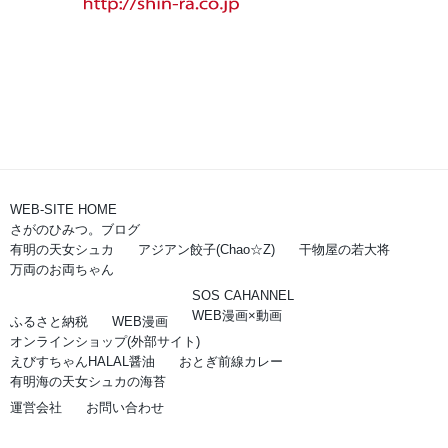
WEB-SITE HOME
さがのひみつ。ブログ
有明の天女シュカ
アジアン餃子(Chao☆Z)
干物屋の若大将
万両のお両ちゃん
SOS CAHANNEL
WEB漫画×動画
ふるさと納税
WEB漫画
オンラインショップ(外部サイト)
えびすちゃんHALAL醤油
おとぎ前線カレー
有明海の天女シュカの海苔
運営会社
お問い合わせ